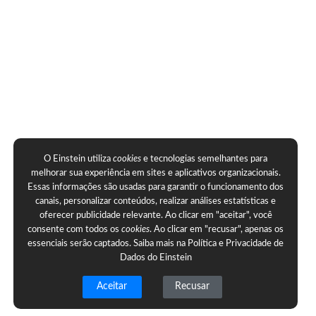
O Einstein utiliza
cookies
e tecnologias semelhantes para
melhorar sua experiência em sites e aplicativos organizacionais.
Essas informações são usadas para garantir o funcionamento dos
canais, personalizar conteúdos, realizar análises estatísticas e
oferecer publicidade relevante. Ao clicar em "aceitar", você
consente com todos os
cookies
. Ao clicar em "recusar", apenas os
essenciais serão captados. Saiba mais na
Política e Privacidade de
Dados do Einstein
Aceitar
Recusar