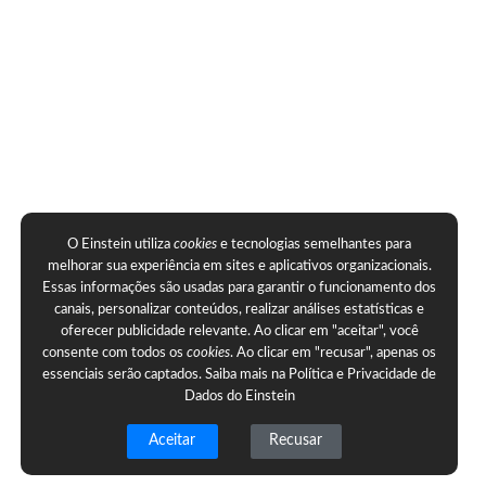
O Einstein utiliza
cookies
e tecnologias semelhantes para
melhorar sua experiência em sites e aplicativos organizacionais.
Essas informações são usadas para garantir o funcionamento dos
canais, personalizar conteúdos, realizar análises estatísticas e
oferecer publicidade relevante. Ao clicar em "aceitar", você
consente com todos os
cookies
. Ao clicar em "recusar", apenas os
essenciais serão captados. Saiba mais na
Política e Privacidade de
Dados do Einstein
Aceitar
Recusar