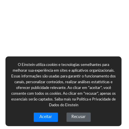
O Einstein utiliza
cookies
e tecnologias semelhantes para
melhorar sua experiência em sites e aplicativos organizacionais.
Essas informações são usadas para garantir o funcionamento dos
canais, personalizar conteúdos, realizar análises estatísticas e
oferecer publicidade relevante. Ao clicar em "aceitar", você
consente com todos os
cookies
. Ao clicar em "recusar", apenas os
essenciais serão captados. Saiba mais na
Política e Privacidade de
Dados do Einstein
Aceitar
Recusar