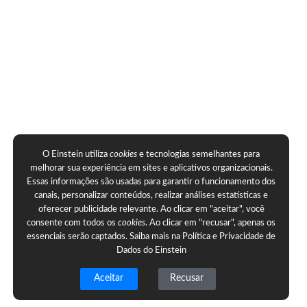
O Einstein utiliza
cookies
e tecnologias semelhantes para
melhorar sua experiência em sites e aplicativos organizacionais.
Essas informações são usadas para garantir o funcionamento dos
canais, personalizar conteúdos, realizar análises estatísticas e
oferecer publicidade relevante. Ao clicar em "aceitar", você
consente com todos os
cookies
. Ao clicar em "recusar", apenas os
essenciais serão captados. Saiba mais na
Política e Privacidade de
Dados do Einstein
Aceitar
Recusar