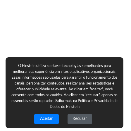
O Einstein utiliza
cookies
e tecnologias semelhantes para
melhorar sua experiência em sites e aplicativos organizacionais.
Essas informações são usadas para garantir o funcionamento dos
canais, personalizar conteúdos, realizar análises estatísticas e
oferecer publicidade relevante. Ao clicar em "aceitar", você
consente com todos os
cookies
. Ao clicar em "recusar", apenas os
essenciais serão captados. Saiba mais na
Política e Privacidade de
Dados do Einstein
Aceitar
Recusar