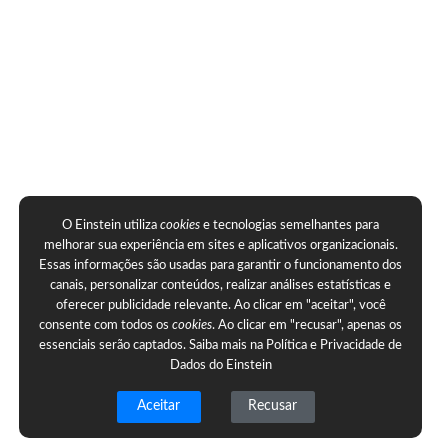
O Einstein utiliza
cookies
e tecnologias semelhantes para
melhorar sua experiência em sites e aplicativos organizacionais.
Essas informações são usadas para garantir o funcionamento dos
canais, personalizar conteúdos, realizar análises estatísticas e
oferecer publicidade relevante. Ao clicar em "aceitar", você
consente com todos os
cookies
. Ao clicar em "recusar", apenas os
essenciais serão captados. Saiba mais na
Política e Privacidade de
Dados do Einstein
Aceitar
Recusar