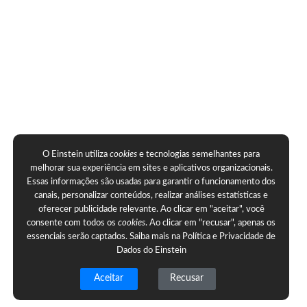
O Einstein utiliza
cookies
e tecnologias semelhantes para
melhorar sua experiência em sites e aplicativos organizacionais.
Essas informações são usadas para garantir o funcionamento dos
canais, personalizar conteúdos, realizar análises estatísticas e
oferecer publicidade relevante. Ao clicar em "aceitar", você
consente com todos os
cookies
. Ao clicar em "recusar", apenas os
essenciais serão captados. Saiba mais na
Política e Privacidade de
Dados do Einstein
Aceitar
Recusar