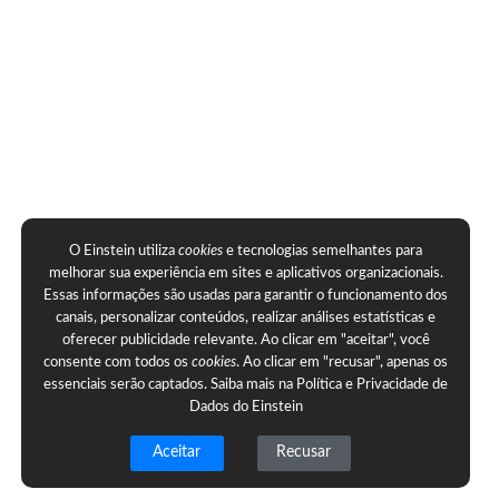
O Einstein utiliza
cookies
e tecnologias semelhantes para
melhorar sua experiência em sites e aplicativos organizacionais.
Essas informações são usadas para garantir o funcionamento dos
canais, personalizar conteúdos, realizar análises estatísticas e
oferecer publicidade relevante. Ao clicar em "aceitar", você
consente com todos os
cookies
. Ao clicar em "recusar", apenas os
essenciais serão captados. Saiba mais na
Política e Privacidade de
Dados do Einstein
Aceitar
Recusar