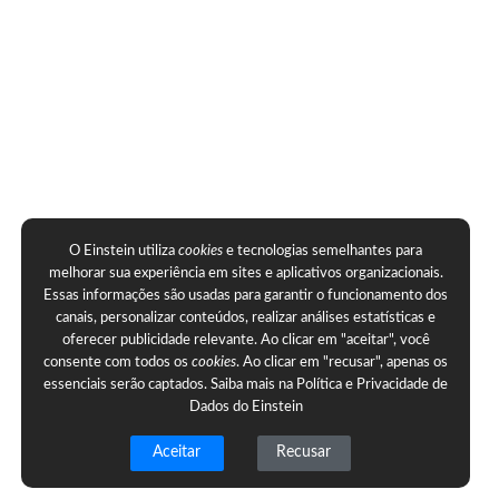
O Einstein utiliza
cookies
e tecnologias semelhantes para
melhorar sua experiência em sites e aplicativos organizacionais.
Essas informações são usadas para garantir o funcionamento dos
canais, personalizar conteúdos, realizar análises estatísticas e
oferecer publicidade relevante. Ao clicar em "aceitar", você
consente com todos os
cookies
. Ao clicar em "recusar", apenas os
essenciais serão captados. Saiba mais na
Política e Privacidade de
Dados do Einstein
Aceitar
Recusar