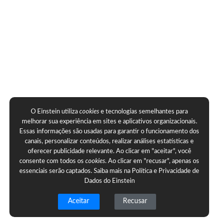
O Einstein utiliza
cookies
e tecnologias semelhantes para
melhorar sua experiência em sites e aplicativos organizacionais.
Essas informações são usadas para garantir o funcionamento dos
canais, personalizar conteúdos, realizar análises estatísticas e
oferecer publicidade relevante. Ao clicar em "aceitar", você
consente com todos os
cookies
. Ao clicar em "recusar", apenas os
essenciais serão captados. Saiba mais na
Política e Privacidade de
Dados do Einstein
Aceitar
Recusar