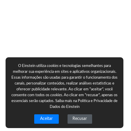
O Einstein utiliza
cookies
e tecnologias semelhantes para
melhorar sua experiência em sites e aplicativos organizacionais.
Essas informações são usadas para garantir o funcionamento dos
canais, personalizar conteúdos, realizar análises estatísticas e
oferecer publicidade relevante. Ao clicar em "aceitar", você
consente com todos os
cookies
. Ao clicar em "recusar", apenas os
essenciais serão captados. Saiba mais na
Política e Privacidade de
Dados do Einstein
Aceitar
Recusar