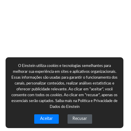
O Einstein utiliza
cookies
e tecnologias semelhantes para
melhorar sua experiência em sites e aplicativos organizacionais.
Essas informações são usadas para garantir o funcionamento dos
canais, personalizar conteúdos, realizar análises estatísticas e
oferecer publicidade relevante. Ao clicar em "aceitar", você
consente com todos os
cookies
. Ao clicar em "recusar", apenas os
essenciais serão captados. Saiba mais na
Política e Privacidade de
Dados do Einstein
Aceitar
Recusar