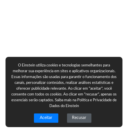
O Einstein utiliza
cookies
e tecnologias semelhantes para
melhorar sua experiência em sites e aplicativos organizacionais.
Essas informações são usadas para garantir o funcionamento dos
canais, personalizar conteúdos, realizar análises estatísticas e
oferecer publicidade relevante. Ao clicar em "aceitar", você
consente com todos os
cookies
. Ao clicar em "recusar", apenas os
essenciais serão captados. Saiba mais na
Política e Privacidade de
Dados do Einstein
Aceitar
Recusar