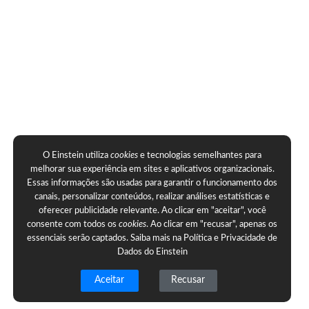
O Einstein utiliza
cookies
e tecnologias semelhantes para
melhorar sua experiência em sites e aplicativos organizacionais.
Essas informações são usadas para garantir o funcionamento dos
canais, personalizar conteúdos, realizar análises estatísticas e
oferecer publicidade relevante. Ao clicar em "aceitar", você
consente com todos os
cookies
. Ao clicar em "recusar", apenas os
essenciais serão captados. Saiba mais na
Política e Privacidade de
Dados do Einstein
Aceitar
Recusar