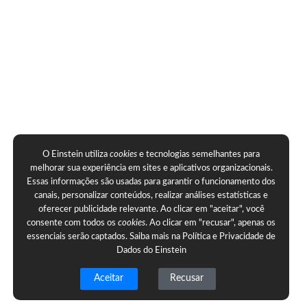
O Einstein utiliza
cookies
e tecnologias semelhantes para
melhorar sua experiência em sites e aplicativos organizacionais.
Essas informações são usadas para garantir o funcionamento dos
canais, personalizar conteúdos, realizar análises estatísticas e
oferecer publicidade relevante. Ao clicar em "aceitar", você
consente com todos os
cookies
. Ao clicar em "recusar", apenas os
essenciais serão captados. Saiba mais na
Política e Privacidade de
Dados do Einstein
Aceitar
Recusar