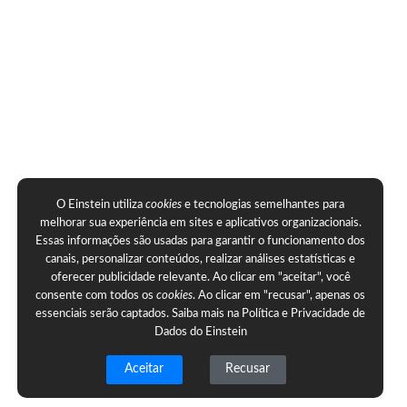
O Einstein utiliza
cookies
e tecnologias semelhantes para
melhorar sua experiência em sites e aplicativos organizacionais.
Essas informações são usadas para garantir o funcionamento dos
canais, personalizar conteúdos, realizar análises estatísticas e
oferecer publicidade relevante. Ao clicar em "aceitar", você
consente com todos os
cookies
. Ao clicar em "recusar", apenas os
essenciais serão captados. Saiba mais na
Política e Privacidade de
Dados do Einstein
Aceitar
Recusar