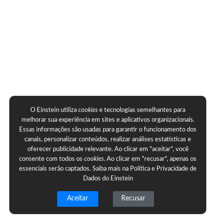
O Einstein utiliza
cookies
e tecnologias semelhantes para
melhorar sua experiência em sites e aplicativos organizacionais.
Essas informações são usadas para garantir o funcionamento dos
canais, personalizar conteúdos, realizar análises estatísticas e
oferecer publicidade relevante. Ao clicar em "aceitar", você
consente com todos os
cookies
. Ao clicar em "recusar", apenas os
essenciais serão captados. Saiba mais na
Política e Privacidade de
Dados do Einstein
Aceitar
Recusar