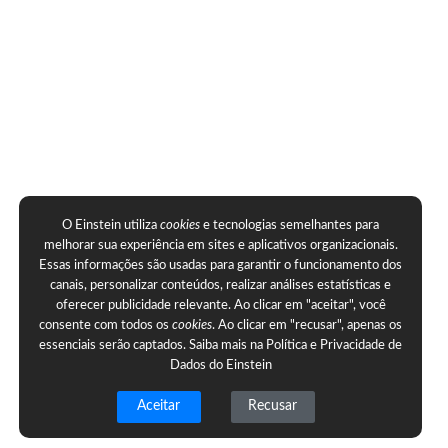
O Einstein utiliza
cookies
e tecnologias semelhantes para
melhorar sua experiência em sites e aplicativos organizacionais.
Essas informações são usadas para garantir o funcionamento dos
canais, personalizar conteúdos, realizar análises estatísticas e
oferecer publicidade relevante. Ao clicar em "aceitar", você
consente com todos os
cookies
. Ao clicar em "recusar", apenas os
essenciais serão captados. Saiba mais na
Política e Privacidade de
Dados do Einstein
Aceitar
Recusar