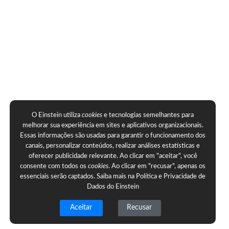
O Einstein utiliza
cookies
e tecnologias semelhantes para
melhorar sua experiência em sites e aplicativos organizacionais.
Essas informações são usadas para garantir o funcionamento dos
canais, personalizar conteúdos, realizar análises estatísticas e
oferecer publicidade relevante. Ao clicar em "aceitar", você
consente com todos os
cookies
. Ao clicar em "recusar", apenas os
essenciais serão captados. Saiba mais na
Política e Privacidade de
Dados do Einstein
Aceitar
Recusar