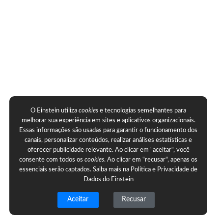
O Einstein utiliza
cookies
e tecnologias semelhantes para
melhorar sua experiência em sites e aplicativos organizacionais.
Essas informações são usadas para garantir o funcionamento dos
canais, personalizar conteúdos, realizar análises estatísticas e
oferecer publicidade relevante. Ao clicar em "aceitar", você
consente com todos os
cookies
. Ao clicar em "recusar", apenas os
essenciais serão captados. Saiba mais na
Política e Privacidade de
Dados do Einstein
Aceitar
Recusar