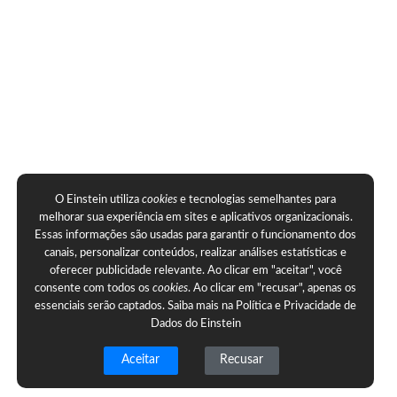
O Einstein utiliza
cookies
e tecnologias semelhantes para
melhorar sua experiência em sites e aplicativos organizacionais.
Essas informações são usadas para garantir o funcionamento dos
canais, personalizar conteúdos, realizar análises estatísticas e
oferecer publicidade relevante. Ao clicar em "aceitar", você
consente com todos os
cookies
. Ao clicar em "recusar", apenas os
essenciais serão captados. Saiba mais na
Política e Privacidade de
Dados do Einstein
Aceitar
Recusar