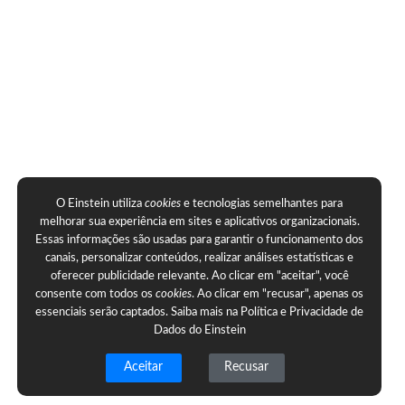
O Einstein utiliza
cookies
e tecnologias semelhantes para
melhorar sua experiência em sites e aplicativos organizacionais.
Essas informações são usadas para garantir o funcionamento dos
canais, personalizar conteúdos, realizar análises estatísticas e
oferecer publicidade relevante. Ao clicar em "aceitar", você
consente com todos os
cookies
. Ao clicar em "recusar", apenas os
essenciais serão captados. Saiba mais na
Política e Privacidade de
Dados do Einstein
Aceitar
Recusar