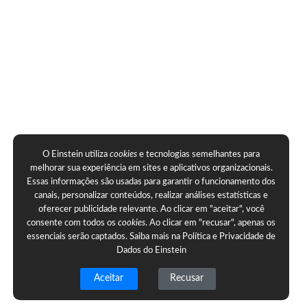
O Einstein utiliza
cookies
e tecnologias semelhantes para
melhorar sua experiência em sites e aplicativos organizacionais.
Essas informações são usadas para garantir o funcionamento dos
canais, personalizar conteúdos, realizar análises estatísticas e
oferecer publicidade relevante. Ao clicar em "aceitar", você
consente com todos os
cookies
. Ao clicar em "recusar", apenas os
essenciais serão captados. Saiba mais na
Política e Privacidade de
Dados do Einstein
Aceitar
Recusar