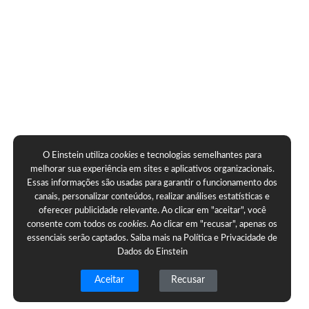
O Einstein utiliza
cookies
e tecnologias semelhantes para
melhorar sua experiência em sites e aplicativos organizacionais.
Essas informações são usadas para garantir o funcionamento dos
canais, personalizar conteúdos, realizar análises estatísticas e
oferecer publicidade relevante. Ao clicar em "aceitar", você
consente com todos os
cookies
. Ao clicar em "recusar", apenas os
essenciais serão captados. Saiba mais na
Política e Privacidade de
Dados do Einstein
Aceitar
Recusar