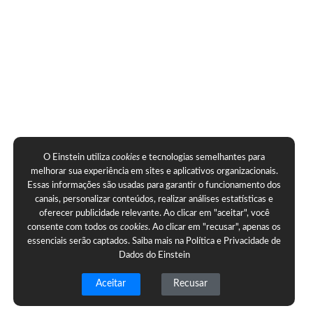
O Einstein utiliza
cookies
e tecnologias semelhantes para
melhorar sua experiência em sites e aplicativos organizacionais.
Essas informações são usadas para garantir o funcionamento dos
canais, personalizar conteúdos, realizar análises estatísticas e
oferecer publicidade relevante. Ao clicar em "aceitar", você
consente com todos os
cookies
. Ao clicar em "recusar", apenas os
essenciais serão captados. Saiba mais na
Política e Privacidade de
Dados do Einstein
Aceitar
Recusar