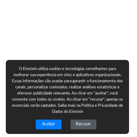
O Einstein utiliza
cookies
e tecnologias semelhantes para
melhorar sua experiência em sites e aplicativos organizacionais.
Essas informações são usadas para garantir o funcionamento dos
canais, personalizar conteúdos, realizar análises estatísticas e
oferecer publicidade relevante. Ao clicar em "aceitar", você
consente com todos os
cookies
. Ao clicar em "recusar", apenas os
essenciais serão captados. Saiba mais na
Política e Privacidade de
Dados do Einstein
Aceitar
Recusar