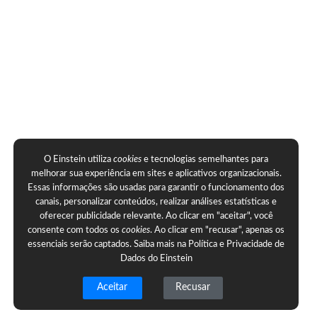
O Einstein utiliza
cookies
e tecnologias semelhantes para
melhorar sua experiência em sites e aplicativos organizacionais.
Essas informações são usadas para garantir o funcionamento dos
canais, personalizar conteúdos, realizar análises estatísticas e
oferecer publicidade relevante. Ao clicar em "aceitar", você
consente com todos os
cookies
. Ao clicar em "recusar", apenas os
essenciais serão captados. Saiba mais na
Política e Privacidade de
Dados do Einstein
Aceitar
Recusar