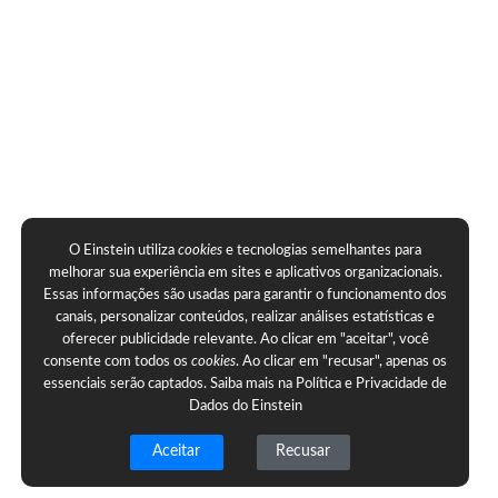
O Einstein utiliza
cookies
e tecnologias semelhantes para
melhorar sua experiência em sites e aplicativos organizacionais.
Essas informações são usadas para garantir o funcionamento dos
canais, personalizar conteúdos, realizar análises estatísticas e
oferecer publicidade relevante. Ao clicar em "aceitar", você
consente com todos os
cookies
. Ao clicar em "recusar", apenas os
essenciais serão captados. Saiba mais na
Política e Privacidade de
Dados do Einstein
Aceitar
Recusar