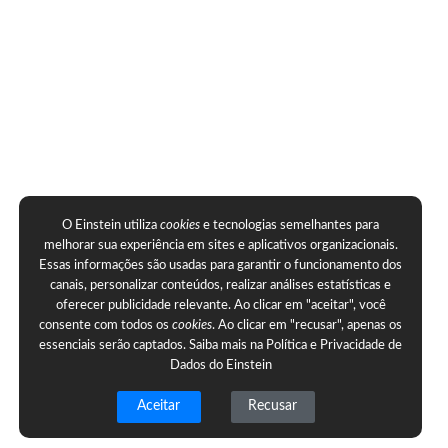
O Einstein utiliza
cookies
e tecnologias semelhantes para
melhorar sua experiência em sites e aplicativos organizacionais.
Essas informações são usadas para garantir o funcionamento dos
canais, personalizar conteúdos, realizar análises estatísticas e
oferecer publicidade relevante. Ao clicar em "aceitar", você
consente com todos os
cookies
. Ao clicar em "recusar", apenas os
essenciais serão captados. Saiba mais na
Política e Privacidade de
Dados do Einstein
Aceitar
Recusar