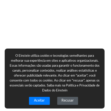
O Einstein utiliza
cookies
e tecnologias semelhantes para
melhorar sua experiência em sites e aplicativos organizacionais.
Essas informações são usadas para garantir o funcionamento dos
canais, personalizar conteúdos, realizar análises estatísticas e
oferecer publicidade relevante. Ao clicar em "aceitar", você
consente com todos os
cookies
. Ao clicar em "recusar", apenas os
essenciais serão captados. Saiba mais na
Política e Privacidade de
Dados do Einstein
Aceitar
Recusar