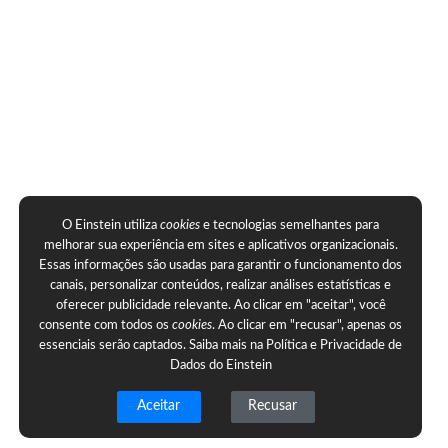
O Einstein utiliza
cookies
e tecnologias semelhantes para
melhorar sua experiência em sites e aplicativos organizacionais.
Essas informações são usadas para garantir o funcionamento dos
canais, personalizar conteúdos, realizar análises estatísticas e
oferecer publicidade relevante. Ao clicar em "aceitar", você
consente com todos os
cookies
. Ao clicar em "recusar", apenas os
essenciais serão captados. Saiba mais na
Política e Privacidade de
Dados do Einstein
Aceitar
Recusar