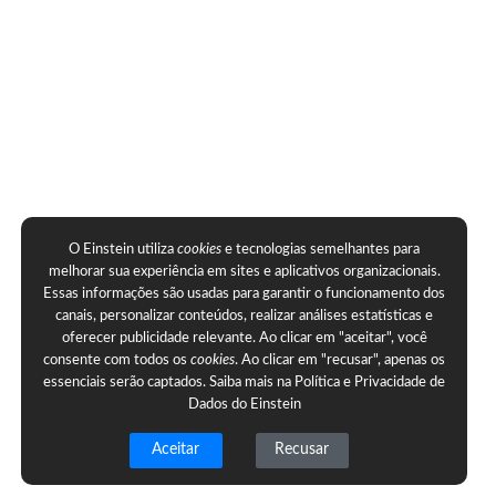
O Einstein utiliza
cookies
e tecnologias semelhantes para
melhorar sua experiência em sites e aplicativos organizacionais.
Essas informações são usadas para garantir o funcionamento dos
canais, personalizar conteúdos, realizar análises estatísticas e
oferecer publicidade relevante. Ao clicar em "aceitar", você
consente com todos os
cookies
. Ao clicar em "recusar", apenas os
essenciais serão captados. Saiba mais na
Política e Privacidade de
Dados do Einstein
Aceitar
Recusar