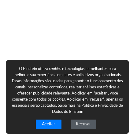
O Einstein utiliza
cookies
e tecnologias semelhantes para
melhorar sua experiência em sites e aplicativos organizacionais.
Essas informações são usadas para garantir o funcionamento dos
canais, personalizar conteúdos, realizar análises estatísticas e
oferecer publicidade relevante. Ao clicar em "aceitar", você
consente com todos os
cookies
. Ao clicar em "recusar", apenas os
essenciais serão captados. Saiba mais na
Política e Privacidade de
Dados do Einstein
Aceitar
Recusar