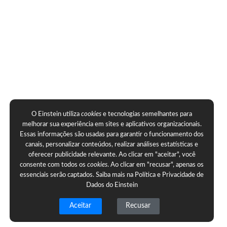
O Einstein utiliza
cookies
e tecnologias semelhantes para
melhorar sua experiência em sites e aplicativos organizacionais.
Essas informações são usadas para garantir o funcionamento dos
canais, personalizar conteúdos, realizar análises estatísticas e
oferecer publicidade relevante. Ao clicar em "aceitar", você
consente com todos os
cookies
. Ao clicar em "recusar", apenas os
essenciais serão captados. Saiba mais na
Política e Privacidade de
Dados do Einstein
Aceitar
Recusar