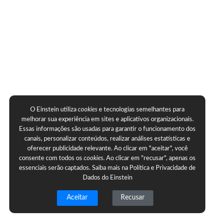
O Einstein utiliza
cookies
e tecnologias semelhantes para
melhorar sua experiência em sites e aplicativos organizacionais.
Essas informações são usadas para garantir o funcionamento dos
canais, personalizar conteúdos, realizar análises estatísticas e
oferecer publicidade relevante. Ao clicar em "aceitar", você
consente com todos os
cookies
. Ao clicar em "recusar", apenas os
essenciais serão captados. Saiba mais na
Política e Privacidade de
Dados do Einstein
Aceitar
Recusar