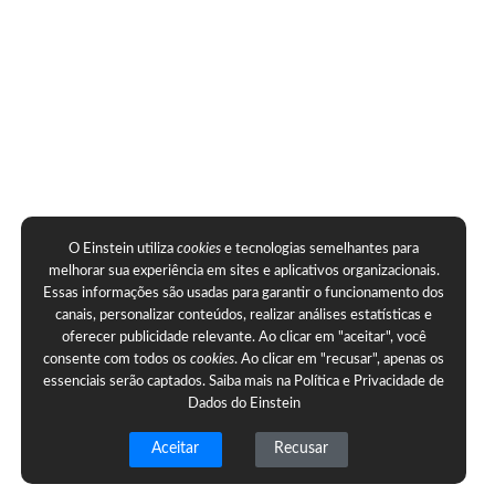
O Einstein utiliza
cookies
e tecnologias semelhantes para
melhorar sua experiência em sites e aplicativos organizacionais.
Essas informações são usadas para garantir o funcionamento dos
canais, personalizar conteúdos, realizar análises estatísticas e
oferecer publicidade relevante. Ao clicar em "aceitar", você
consente com todos os
cookies
. Ao clicar em "recusar", apenas os
essenciais serão captados. Saiba mais na
Política e Privacidade de
Dados do Einstein
Aceitar
Recusar