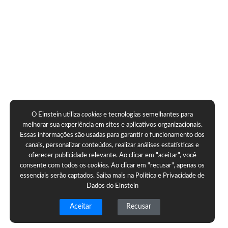
O Einstein utiliza
cookies
e tecnologias semelhantes para
melhorar sua experiência em sites e aplicativos organizacionais.
Essas informações são usadas para garantir o funcionamento dos
canais, personalizar conteúdos, realizar análises estatísticas e
oferecer publicidade relevante. Ao clicar em "aceitar", você
consente com todos os
cookies
. Ao clicar em "recusar", apenas os
essenciais serão captados. Saiba mais na
Política e Privacidade de
Dados do Einstein
Aceitar
Recusar