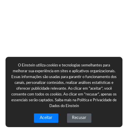
O Einstein utiliza
cookies
e tecnologias semelhantes para
melhorar sua experiência em sites e aplicativos organizacionais.
Essas informações são usadas para garantir o funcionamento dos
canais, personalizar conteúdos, realizar análises estatísticas e
oferecer publicidade relevante. Ao clicar em "aceitar", você
consente com todos os
cookies
. Ao clicar em "recusar", apenas os
essenciais serão captados. Saiba mais na
Política e Privacidade de
Dados do Einstein
Aceitar
Recusar