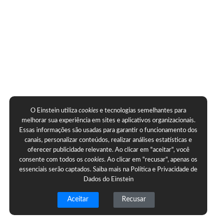
O Einstein utiliza
cookies
e tecnologias semelhantes para
melhorar sua experiência em sites e aplicativos organizacionais.
Essas informações são usadas para garantir o funcionamento dos
canais, personalizar conteúdos, realizar análises estatísticas e
oferecer publicidade relevante. Ao clicar em "aceitar", você
consente com todos os
cookies
. Ao clicar em "recusar", apenas os
essenciais serão captados. Saiba mais na
Política e Privacidade de
Dados do Einstein
Aceitar
Recusar