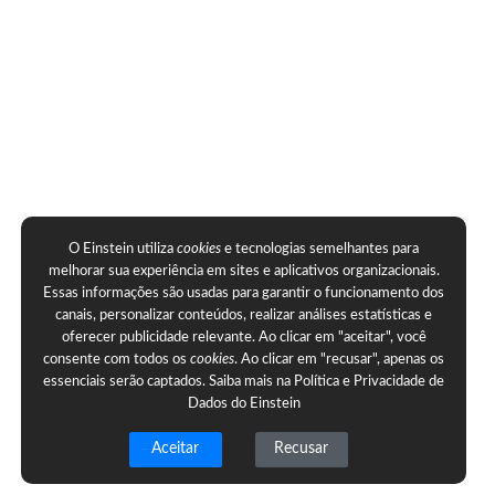
O Einstein utiliza
cookies
e tecnologias semelhantes para
melhorar sua experiência em sites e aplicativos organizacionais.
Essas informações são usadas para garantir o funcionamento dos
canais, personalizar conteúdos, realizar análises estatísticas e
oferecer publicidade relevante. Ao clicar em "aceitar", você
consente com todos os
cookies
. Ao clicar em "recusar", apenas os
essenciais serão captados. Saiba mais na
Política e Privacidade de
Dados do Einstein
Aceitar
Recusar