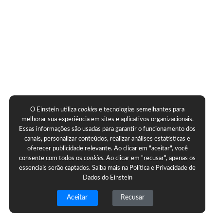
O Einstein utiliza
cookies
e tecnologias semelhantes para
melhorar sua experiência em sites e aplicativos organizacionais.
Essas informações são usadas para garantir o funcionamento dos
canais, personalizar conteúdos, realizar análises estatísticas e
oferecer publicidade relevante. Ao clicar em "aceitar", você
consente com todos os
cookies
. Ao clicar em "recusar", apenas os
essenciais serão captados. Saiba mais na
Política e Privacidade de
Dados do Einstein
Aceitar
Recusar