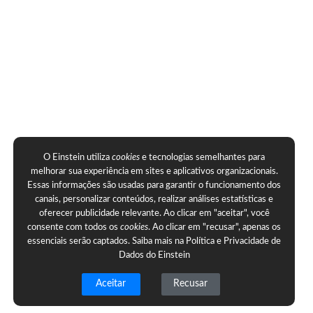
O Einstein utiliza
cookies
e tecnologias semelhantes para
melhorar sua experiência em sites e aplicativos organizacionais.
Essas informações são usadas para garantir o funcionamento dos
canais, personalizar conteúdos, realizar análises estatísticas e
oferecer publicidade relevante. Ao clicar em "aceitar", você
consente com todos os
cookies
. Ao clicar em "recusar", apenas os
essenciais serão captados. Saiba mais na
Política e Privacidade de
Dados do Einstein
Aceitar
Recusar