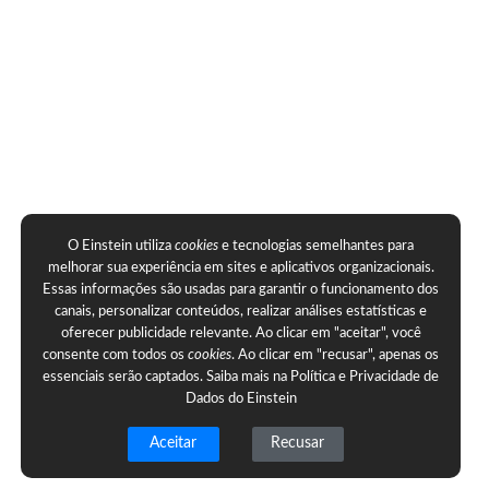
O Einstein utiliza
cookies
e tecnologias semelhantes para
melhorar sua experiência em sites e aplicativos organizacionais.
Essas informações são usadas para garantir o funcionamento dos
canais, personalizar conteúdos, realizar análises estatísticas e
oferecer publicidade relevante. Ao clicar em "aceitar", você
consente com todos os
cookies
. Ao clicar em "recusar", apenas os
essenciais serão captados. Saiba mais na
Política e Privacidade de
Dados do Einstein
Aceitar
Recusar