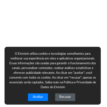
O Einstein utiliza
cookies
e tecnologias semelhantes para
melhorar sua experiência em sites e aplicativos organizacionais.
Essas informações são usadas para garantir o funcionamento dos
canais, personalizar conteúdos, realizar análises estatísticas e
oferecer publicidade relevante. Ao clicar em "aceitar", você
consente com todos os
cookies
. Ao clicar em "recusar", apenas os
essenciais serão captados. Saiba mais na
Política e Privacidade de
Dados do Einstein
Aceitar
Recusar