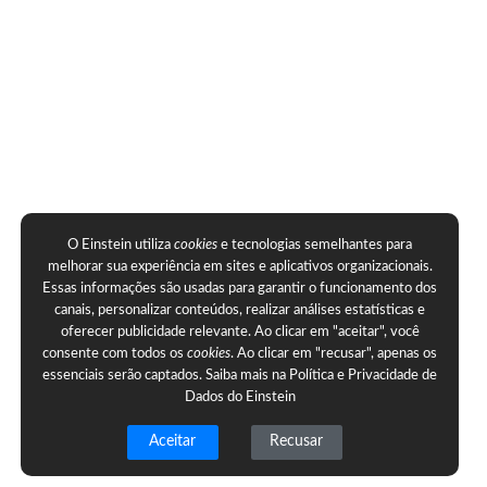
O Einstein utiliza
cookies
e tecnologias semelhantes para
melhorar sua experiência em sites e aplicativos organizacionais.
Essas informações são usadas para garantir o funcionamento dos
canais, personalizar conteúdos, realizar análises estatísticas e
oferecer publicidade relevante. Ao clicar em "aceitar", você
consente com todos os
cookies
. Ao clicar em "recusar", apenas os
essenciais serão captados. Saiba mais na
Política e Privacidade de
Dados do Einstein
Aceitar
Recusar