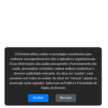
O Einstein utiliza
cookies
e tecnologias semelhantes para
melhorar sua experiência em sites e aplicativos organizacionais.
Essas informações são usadas para garantir o funcionamento dos
canais, personalizar conteúdos, realizar análises estatísticas e
oferecer publicidade relevante. Ao clicar em "aceitar", você
consente com todos os
cookies
. Ao clicar em "recusar", apenas os
essenciais serão captados. Saiba mais na
Política e Privacidade de
Dados do Einstein
Aceitar
Recusar