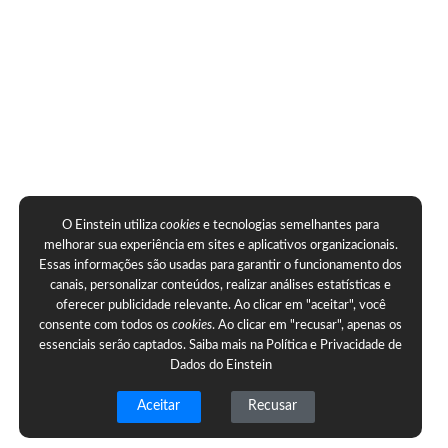
O Einstein utiliza
cookies
e tecnologias semelhantes para
melhorar sua experiência em sites e aplicativos organizacionais.
Essas informações são usadas para garantir o funcionamento dos
canais, personalizar conteúdos, realizar análises estatísticas e
oferecer publicidade relevante. Ao clicar em "aceitar", você
consente com todos os
cookies
. Ao clicar em "recusar", apenas os
essenciais serão captados. Saiba mais na
Política e Privacidade de
Dados do Einstein
Aceitar
Recusar