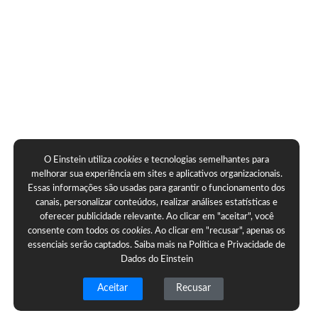
O Einstein utiliza
cookies
e tecnologias semelhantes para
melhorar sua experiência em sites e aplicativos organizacionais.
Essas informações são usadas para garantir o funcionamento dos
canais, personalizar conteúdos, realizar análises estatísticas e
oferecer publicidade relevante. Ao clicar em "aceitar", você
consente com todos os
cookies
. Ao clicar em "recusar", apenas os
essenciais serão captados. Saiba mais na
Política e Privacidade de
Dados do Einstein
Aceitar
Recusar