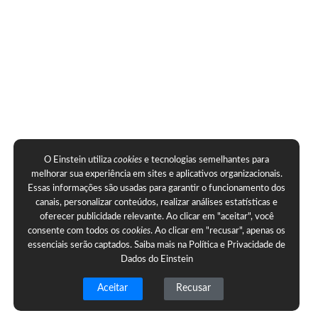
O Einstein utiliza
cookies
e tecnologias semelhantes para
melhorar sua experiência em sites e aplicativos organizacionais.
Essas informações são usadas para garantir o funcionamento dos
canais, personalizar conteúdos, realizar análises estatísticas e
oferecer publicidade relevante. Ao clicar em "aceitar", você
consente com todos os
cookies
. Ao clicar em "recusar", apenas os
essenciais serão captados. Saiba mais na
Política e Privacidade de
Dados do Einstein
Aceitar
Recusar