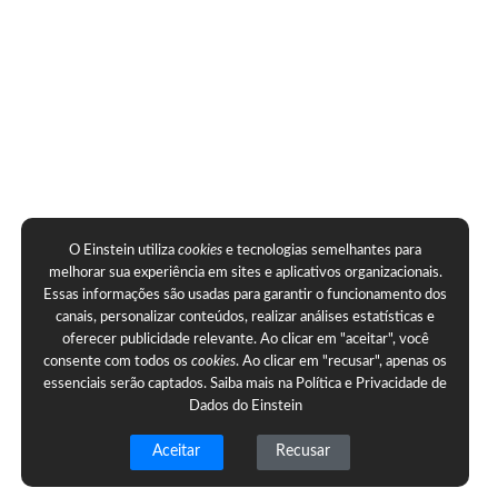
O Einstein utiliza
cookies
e tecnologias semelhantes para
melhorar sua experiência em sites e aplicativos organizacionais.
Essas informações são usadas para garantir o funcionamento dos
canais, personalizar conteúdos, realizar análises estatísticas e
oferecer publicidade relevante. Ao clicar em "aceitar", você
consente com todos os
cookies
. Ao clicar em "recusar", apenas os
essenciais serão captados. Saiba mais na
Política e Privacidade de
Dados do Einstein
Aceitar
Recusar